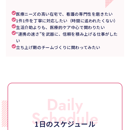
医療ニーズの高い在宅で、看護の専門性を磨きたい
1件1件を丁寧に対応したい（時間に追われたくない）
生活介助よりも、医療的ケア中心で関わりたい
“連携の速さ”を武器に、信頼を積み上げる仕事がした
い
立ち上げ期のチームづくりに関わってみたい
Daily
Schedule
1日のスケジュール