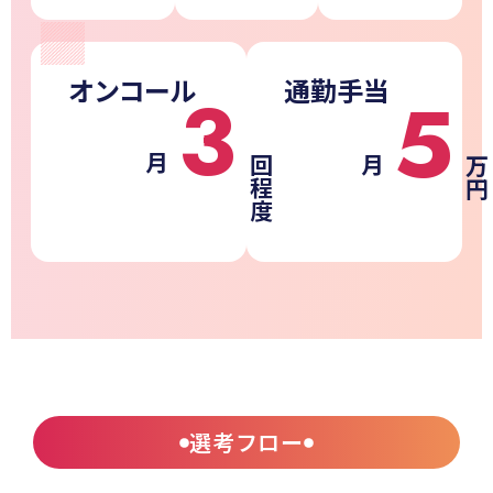
オンコール
通勤手当
3
5
月
回
月
万
程
円
度
選考フロー