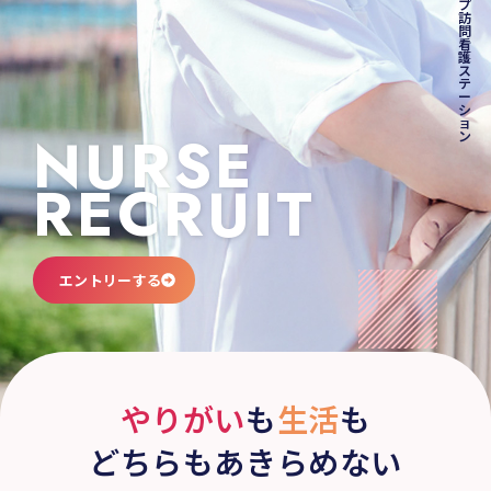
プ
訪
問
看
護
ス
テ
ー
シ
ョ
NURSE
ン
RECRUIT
エントリーする
やりがい
も
生活
も
どちらもあきらめない