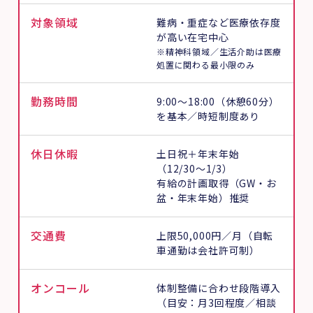
対象領域
難病・重症など医療依存度
が高い在宅中心
※精神科領域／生活介助は医療
処置に関わる最小限のみ
勤務時間
9:00〜18:00（休憩60分）
を基本／時短制度あり
休日休暇
土日祝＋年末年始
（12/30〜1/3）
有給の計画取得（GW・お
盆・年末年始）推奨
交通費
上限50,000円／月（自転
車通勤は会社許可制）
オンコール
体制整備に合わせ段階導入
（目安：月3回程度／相談