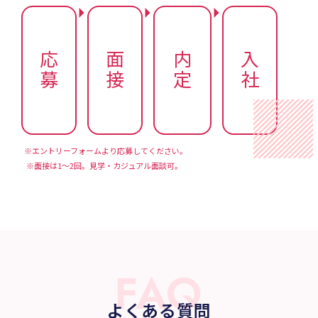
応募
面接
内定
入社
※エントリーフォームより応募してください。
※面接は1〜2回。見学・カジュアル面談可。
FAQ
よくある質問