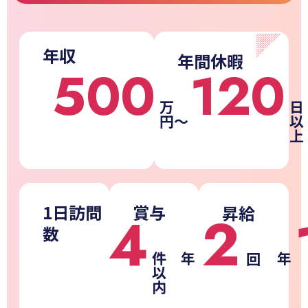
年収
年間休暇
500
120
万
日
円〜
以
上
1日訪問
賞与
昇給
2
4
数
件
年
年
回
以
内