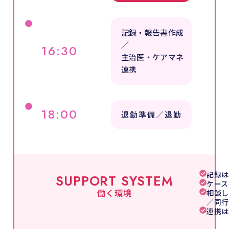
記録・報告書作成
／
16:30
主治医・ケアマネ
連携
18:00
退勤準備／退勤
記録は
SUPPORT SYSTEM
ケース
働く環境
相談し
／同行
連携は