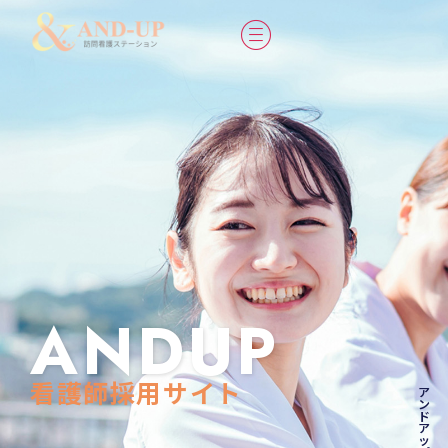
内
容
を
ス
キ
ッ
プ
ANDUP
看護師採用サイト
ア
ン
ド
ア
ッ