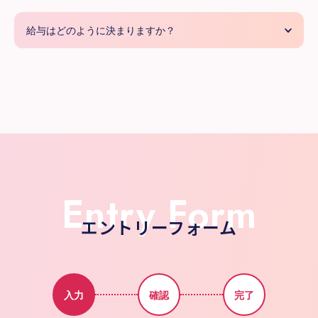
給与はどのように決まりますか？
Entry Form
エントリーフォーム
入力
確認
完了