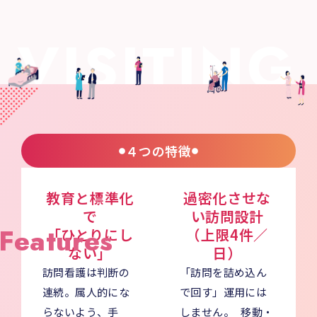
ISITING 
４つの特徴
教育と標準化
過密化させな
で
い訪問設計
 Features
「ひとりにし
（上限4件／
ない」
日）
訪問看護は判断の
「訪問を詰め込ん
連続。属人的にな
で回す」運用には
らないよう、手
しません。 移動・