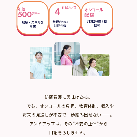
４
件以内／日
年収
オンコール
500
配慮
万円〜
月3回程度 / 相
無理のない
経験・スキルを
談可
訪問件数
考慮
訪問看護に興味はある。
でも、オンコールの負担、教育体制、収入や
将来の見通しが不安で一歩踏み出せない——。
アンドアップは、その“不安の正体”から
目をそらしません。